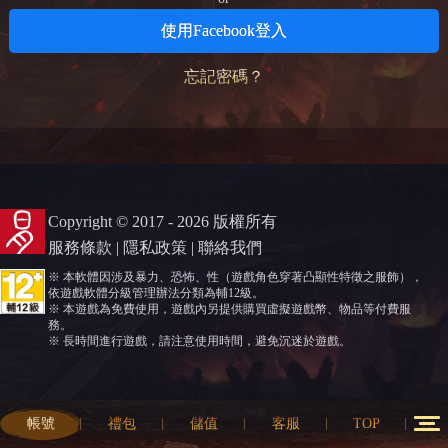
使用Facebook登入
忘記密碼？
Copyright © 2017 - 2026 版權所有
服務條款
|
隱私政策
|
聯絡我們
※ 本軟體因涉及暴力、恐怖、性（遊戲角色穿著凸顯性特徵之服飾），
依遊戲軟體分級管理辦法分類為輔12級。
※ 本遊戲為免費使用，遊戲內另提供購買虛擬遊戲幣、物品等付費服
務。
※ 長時間進行遊戲，請注意使用時間，避免沉迷於遊戲。
帳號
禮包
儲值
客服
TOP
12