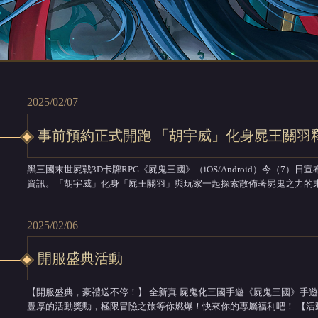
2025/02/07
事前預約正式開跑 「胡宇威」化身屍王關羽
黑三國末世屍戰3D卡牌RPG《屍鬼三國》（iOS/Android）今（7
資訊。「胡宇威」化身「屍王關羽」與玩家一起探索散佈著屍鬼之力的
和遊戲特色等內容，搶先打開屍鬼大門。 屍鬼出沒 百鬼夜行 東漢末年，皇帝昏聵，宦官專權。三國時代的英勇武將們因
恐怖瘟疫而開始「屍化」，化身為...
2025/02/06
開服盛典活動
【開服盛典，豪禮送不停！】 全新真·屍鬼化三國手遊《屍鬼三國》手遊即將正式開服！ 為慶祝盛大開服，我們準備了超
豐厚的活動獎勳，極限冒險之旅等你燃爆！快來你的專屬福利吧！ 【活動一】登入即送全武將，開局即超神！ 登入即送