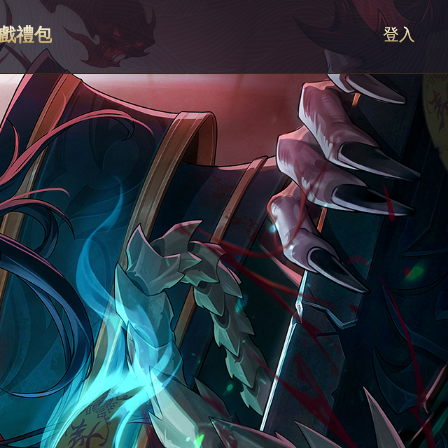
戲禮包
登入